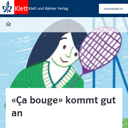
Klett und Balmer Verlag
meinklett.ch
«Ça bouge» kommt gut
an